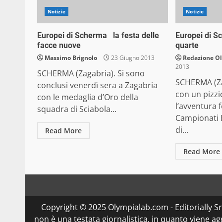
Notizie
Notizie
Europei di Scherma la festa delle
Europei di 
facce nuove
quarte
Massimo Brignolo
23 Giugno 2013
Redazione O
2013
SCHERMA (Zagabria). Si sono
SCHERMA (Za
conclusi venerdì sera a Zagabria
con un pizz
con le medaglia d’Oro della
l’avventura 
squadra di Sciabola...
Campionati 
di...
Read More
Read More
Copyright © 2025 Olympialab.com - Editorially Srl 
non è una testata giornalistica, in quanto viene a