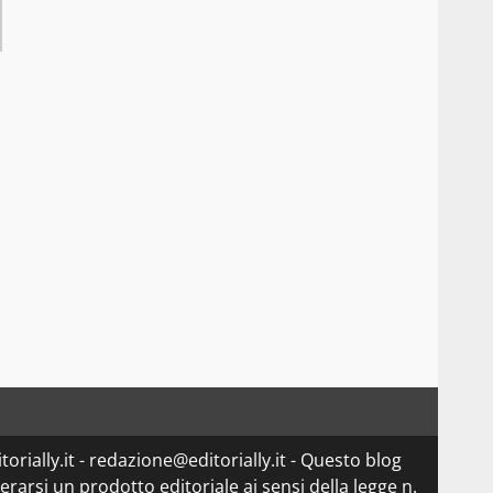
orially.it - redazione@editorially.it - Questo blog
arsi un prodotto editoriale ai sensi della legge n.