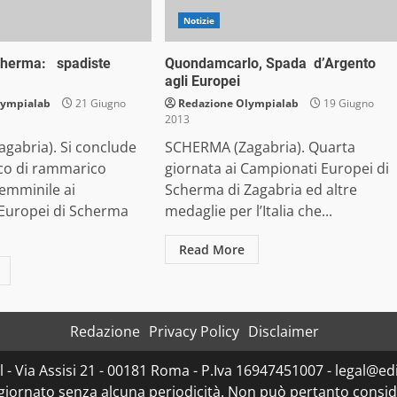
Notizie
Scherma: spadiste
Quondamcarlo, Spada d’Argento
agli Europei
lympialab
21 Giugno
Redazione Olympialab
19 Giugno
2013
gabria). Si conclude
SCHERMA (Zagabria). Quarta
ico di rammarico
giornata ai Campionati Europei di
femminile ai
Scherma di Zagabria ed altre
Europei di Scherma
medaglie per l’Italia che...
Read More
Redazione
Privacy Policy
Disclaimer
- Via Assisi 21 - 00181 Roma - P.Iva 16947451007 - legal@edit
ggiornato senza alcuna periodicità. Non può pertanto consider