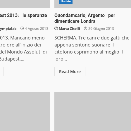
Notizie
est 2013: le speranze
Quondamcarlo, Argento per
dimenticare Londra
lympialab
4 Agosto 2013
Marta Zitelli
29 Giugno 2013
013. Mancano meno
SCHERMA. Tre cani e due gatti che
ro ore all’inizio dei
appena sentono suonare il
del Mondo Assoluti di
citofono esprimono al meglio il
udapest....
loro...
Read More