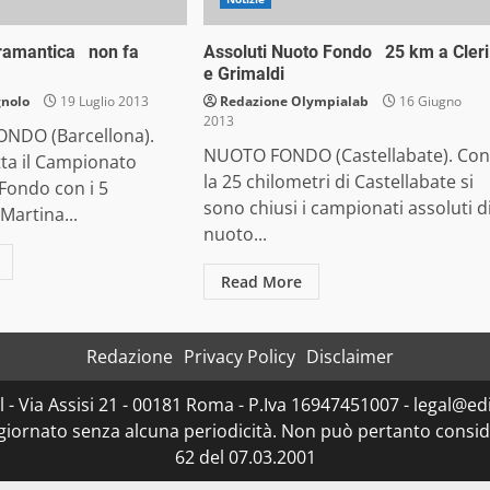
aramantica non fa
Assoluti Nuoto Fondo 25 km a Cleri
e Grimaldi
gnolo
19 Luglio 2013
Redazione Olympialab
16 Giugno
2013
NDO (Barcellona).
NUOTO FONDO (Castellabate). Con
ta il Campionato
la 25 chilometri di Castellabate si
Fondo con i 5
sono chiusi i campionati assoluti d
Martina...
nuoto...
Read More
Redazione
Privacy Policy
Disclaimer
- Via Assisi 21 - 00181 Roma - P.Iva 16947451007 - legal@edit
ggiornato senza alcuna periodicità. Non può pertanto consider
62 del 07.03.2001