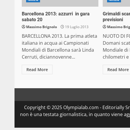
Barcellona 2013: azzurri in gara
Grimaldi sc
sabato 20
previsioni
Massimo Brignolo
19 Luglio 2013
Massimo Bri
BARCELLONA 2013. La prima atleta
NUOTO DI FO
italiana in acqua ai Campionati
Domani scat
Mondiali di Barcellona sarà Linda
Mondiale di 
Cerruti, diciannovenne...
chilometri e 
Read More
Read More
Copyright © 2025 Olympialab.com - Editorially Srl 
non è una testata giornalistica, in quanto viene a