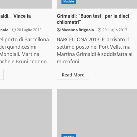
Notizie
aldi. Vince la
Grimaldi: “Buon test per la dieci
chilometri”
gnolo
20 Luglio 2013
Massimo Brignolo
20 Luglio 2013
l porto di Barcellona
BARCELLONA 2013. E’ arrivato il
dei quindicesimi
settimo posto nel Port Vells, ma
Mondiali. Martina
Martina Grimaldi è soddisfatta ai
achele Bruni cedono...
microfoni...
Read More
Notizie