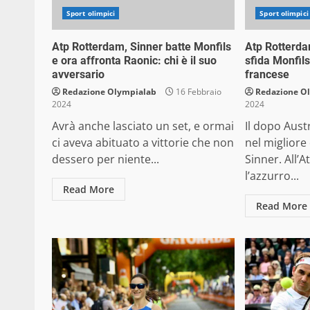
Sport olimpici
Sport olimpici
Atp Rotterdam, Sinner batte Monfils
Atp Rotterdam
e ora affronta Raonic: chi è il suo
sfida Monfils.
avversario
francese
Redazione Olympialab
16 Febbraio
Redazione O
2024
2024
Avrà anche lasciato un set, e ormai
Il dopo Aust
ci aveva abituato a vittorie che non
nel migliore
dessero per niente...
Sinner. All’
l’azzurro...
Read More
Read More