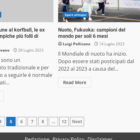
Sport olimpici
fune al korfball, le ex
Nuoto, Fukuoka: campioni del
mpiche più folli di
mondo per soli 6 mesi
Luigi Pellicone
14 Luglio 2023
ovano
28 Luglio 2023
Il Mondiale di nuoto ha inizio.
i sono un
Dopo essere stati posticipati dal
o tradizionale e per
2022 al 2023 a causa del...
to a seguirle è normale
ti...
Read More
4
5
6
7
8
…
12
Next
Redazione
Privacy Policy
Disclaimer