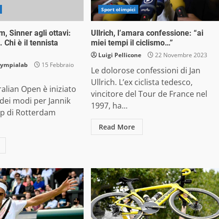
Sport olimpici
, Sinner agli ottavi:
Ullrich, l’amara confessione: “ai
 Chi è il tennista
miei tempi il ciclismo…”
Luigi Pellicone
22 Novembre 2023
lympialab
15 Febbraio
Le dolorose confessioni di Jan
Ullrich. L’ex ciclista tedesco,
ralian Open è iniziato
vincitore del Tour de France nel
 dei modi per Jannik
1997, ha...
Atp di Rotterdam
Read More