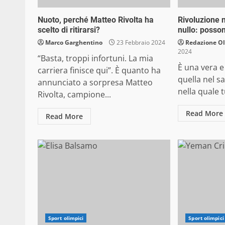
Nuoto, perché Matteo Rivolta ha
Rivoluzione n
scelto di ritirarsi?
nullo: posso
Marco Garghentino
23 Febbraio 2024
Redazione O
2024
“Basta, troppi infortuni. La mia
È una vera e
carriera finisce qui”. È quanto ha
quella nel sa
annunciato a sorpresa Matteo
nella quale t
Rivolta, campione...
Read More
Read More
Sport olimpici
Sport olimpici