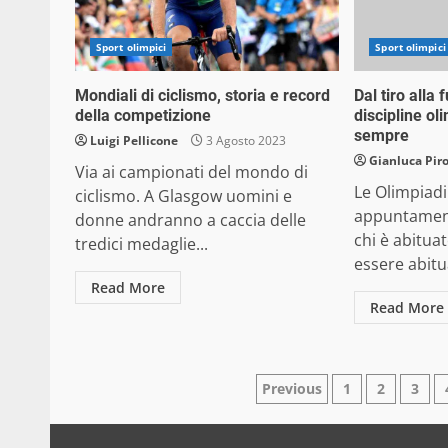
Sport olimpici
Sport olimpici
Mondiali di ciclismo, storia e record
Dal tiro alla 
della competizione
discipline oli
sempre
Luigi Pellicone
3 Agosto 2023
Gianluca Pir
Via ai campionati del mondo di
Le Olimpiad
ciclismo. A Glasgow uomini e
appuntament
donne andranno a caccia delle
chi è abitua
tredici medaglie...
essere abitua
Read More
Read More
Paginazione
Previous
1
2
3
degli