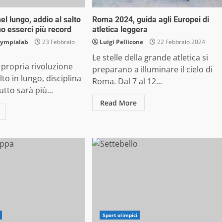
el lungo, addio al salto
Roma 2024, guida agli Europei di
no esserci più record
atletica leggera
lympialab
23 Febbraio
Luigi Pellicone
22 Febbraio 2024
Le stelle della grande atletica si
 propria rivoluzione
preparano a illuminare il cielo di
lto in lungo, disciplina
Roma. Dal 7 al 12...
utto sarà più...
Read More
Sport olimpici