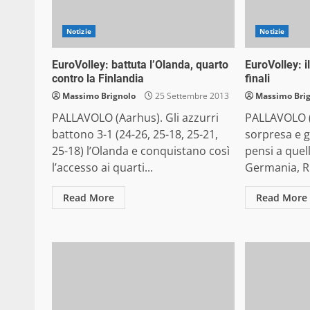
Notizie
Notizie
EuroVolley: battuta l’Olanda, quarto
EuroVolley: 
contro la Finlandia
finali
Massimo Brignolo
25 Settembre 2013
Massimo Bri
PALLAVOLO (Aarhus). Gli azzurri
PALLAVOLO (A
battono 3-1 (24-26, 25-18, 25-21,
sorpresa e gi
25-18) l’Olanda e conquistano così
pensi a quel
l’accesso ai quarti...
Germania, Ru
Read More
Read More