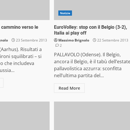
Notizie
il cammino verso le
EuroVolley: stop con il Belgio (3-2),
Italia ai play off
gnolo
23 Settembre 2013
Massimo Brignolo
22 Settembre 2013
2
arhus). Risultati a
PALLAVOLO (Odense). Il Belgio,
roni squilibrati – si
ancora il Belgio, è il tabù dell’estat
lo che includeva
pallavolistica azzurra: sconfitta
ssia...
nell’ultima partita del...
Read More