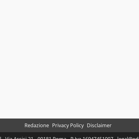
Redazione
Privacy Policy
Disclaimer
- Via Assisi 21 - 00181 Roma - P.Iva 16947451007 - legal@edit