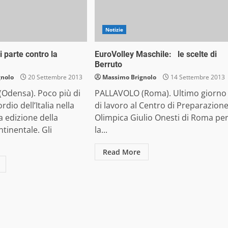
Notizie
i parte contro la
EuroVolley Maschile: le scelte di
Berruto
gnolo
20 Settembre 2013
Massimo Brignolo
14 Settembre 2013
Odensa). Poco più di
PALLAVOLO (Roma). Ultimo giorno
rdio dell’Italia nella
di lavoro al Centro di Preparazion
 edizione della
Olimpica Giulio Onesti di Roma pe
tinentale. Gli
la...
Read More