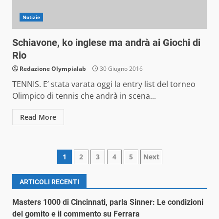
Notizie
Schiavone, ko inglese ma andrà ai Giochi di
Rio
Redazione Olympialab
30 Giugno 2016
TENNIS. E’ stata varata oggi la entry list del torneo
Olimpico di tennis che andrà in scena...
Read More
Paginazione
1
2
3
4
5
Next
degli
ARTICOLI RECENTI
articoli
Masters 1000 di Cincinnati, parla Sinner: Le condizioni
del gomito e il commento su Ferrara