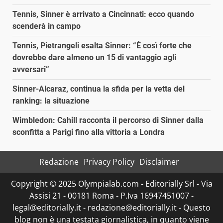
Tennis, Sinner è arrivato a Cincinnati: ecco quando
scenderà in campo
Tennis, Pietrangeli esalta Sinner: “È così forte che
dovrebbe dare almeno un 15 di vantaggio agli
avversari”
Sinner-Alcaraz, continua la sfida per la vetta del
ranking: la situazione
Wimbledon: Cahill racconta il percorso di Sinner dalla
sconfitta a Parigi fino alla vittoria a Londra
Redazione
Privacy Policy
Disclaimer
Copyright © 2025 Olympialab.com - Editorially Srl - Via
Assisi 21 - 00181 Roma - P.Iva 16947451007 -
legal@editorially.it - redazione@editorially.it - Questo
blog non è una testata giornalistica, in quanto viene