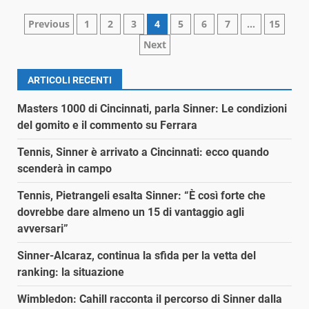
Paginazione
Previous
1
2
3
4
5
6
7
…
15
Next
degli
articoli
ARTICOLI RECENTI
Masters 1000 di Cincinnati, parla Sinner: Le condizioni
del gomito e il commento su Ferrara
Tennis, Sinner è arrivato a Cincinnati: ecco quando
scenderà in campo
Tennis, Pietrangeli esalta Sinner: “È così forte che
dovrebbe dare almeno un 15 di vantaggio agli
avversari”
Sinner-Alcaraz, continua la sfida per la vetta del
ranking: la situazione
Wimbledon: Cahill racconta il percorso di Sinner dalla