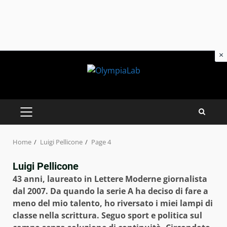
×
Skip
to
content
PRIMARY
MENU
Home
Luigi Pellicone
Page 4
Luigi Pellicone
43 anni, laureato in Lettere Moderne giornalista
dal 2007. Da quando la serie A ha deciso di fare a
meno del mio talento, ho riversato i miei lampi di
classe nella scrittura. Seguo sport e politica sul